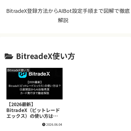
BitradeX登録方法からAIBot設定手順まで図解で徹底
解説
BitreadeX使い方
BitreadeX使い方
【2026最新】
BitradeX（ビットレード
エックス）の使い方は？
口座開設からAI自動売買・
2026.06.04
カード発行まで徹底解説